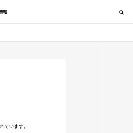
情報
役員紹介
取締役の紹介
アクセス
本社、拠点へのアクセス
LOGISTICS
ロセスアウ
れています。
グ
物流