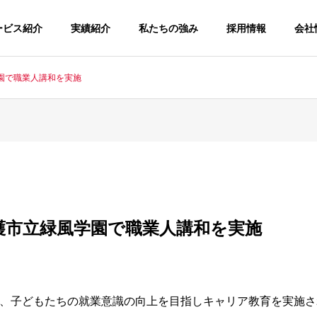
ービス紹介
実績紹介
私たちの強み
採用情報
会社
園で職業人講和を実施
ージ
経営理念
尾谷宗一郎からのお客様
PUREGROUPのミッション、ビジョ
ン、バリュー
護市立緑風学園で職業人講和を実施
会社概要
会社のプロフィールや会社の各種デー
Pの会社の沿革
タ
BPO
LOGY
クリエイティブ
ビジネスプ
、子どもたちの就業意識の向上を目指しキャリア教育を実施さ
CREATIVE
トソーシン