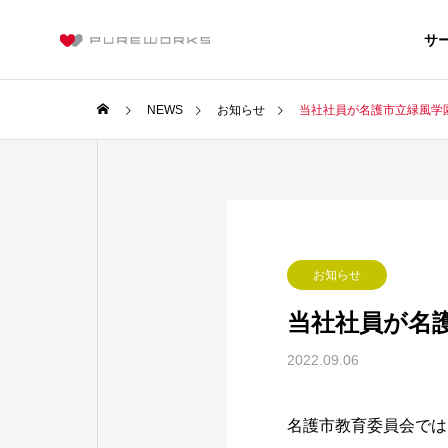
サ
NEWS
お知らせ
当社社員が名護市立緑風学
社長メッセ
代表取締役 古
へのメッセージ
SERVICE
会社情報
お知らせ
サービス紹介
company
当社社員が名
沿革
2022.09.06
PUREGROU
TECHNO
名護市教育委員会では
テクノロジー